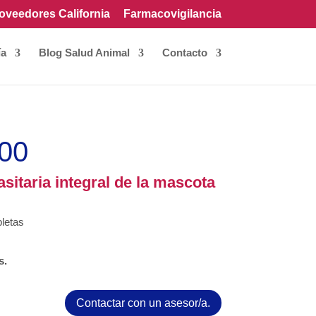
oveedores California
Farmacovigilancia
ía
Blog Salud Animal
Contacto
600
sitaria integral de la mascota
bletas
s.
Contactar con un asesor/a.