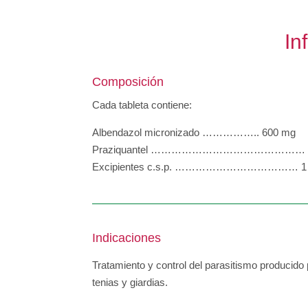
In
Composición
Cada tableta contiene:
Albendazol micronizado …………….. 600 mg
Praziquantel ……………………………………… 1
Excipientes c.s.p. ……………………………… 1 t
Indicaciones
Tratamiento y control del parasitismo producid
tenias y giardias.