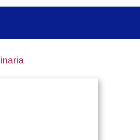
inaria
on la salud de las mascotas.
stros medicamentos en tu veterinaria,
ctarnos, contamos con un portafolio
n la salud animal, nuestra prioridad.