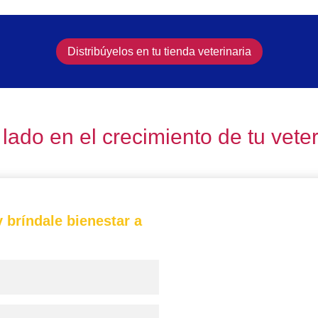
Distribúyelos en tu tienda veterinaria
 lado en el crecimiento de tu veter
 bríndale bienestar a
Comprometidos c
Si quieres distribuir nue
no dudes en conta
🤗💙
especializado e