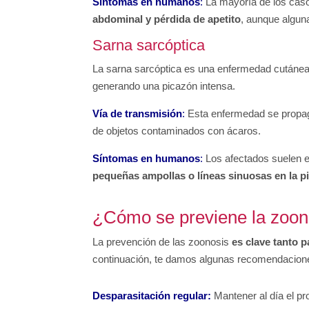
Síntomas en humanos
:
La mayoría de los cas
abdominal y pérdida de apetito
, aunque algu
Sarna sarcóptica
La sarna sarcóptica es una enfermedad cutáne
generando una picazón intensa.
Vía de transmisión
:
Esta enfermedad se propag
de objetos contaminados con ácaros.
Síntomas en humanos
:
Los afectados suelen e
pequeñas ampollas o líneas sinuosas en la pi
¿Cómo se previene la zoon
La prevención de las zoonosis
es clave tanto p
continuación, te damos algunas recomendacion
Desparasitación regular
:
Mantener al día el p