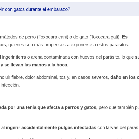
ir con gatos durante el embarazo?
mátodos de perro (Toxocara cani) o de gato (Toxocara gati)
.
Es
ños
, quienes son más propensos a exponerse a estos parásitos.
ingerir tierra o arena contaminada con huevos del parásito, lo que
s
 y se llevan las manos a la boca.
luir fiebre, dolor abdominal, tos y, en casos severos,
daño en los 
 infección.
da por una tenia que afecta a perros y gatos
, pero que también p
 al
ingerir accidentalmente pulgas infectadas
con larvas del parási