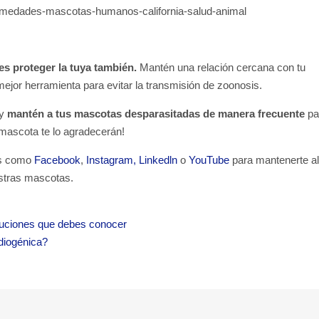
es proteger la tuya también.
Mantén una relación cercana con tu
 mejor herramienta para evitar la transmisión de zoonosis.
 y
mantén a tus mascotas desparasitadas de manera frecuente
pa
u mascota te lo agradecerán!
es como
Facebook
,
Instagram,
Linkedln
o
YouTube
para mantenerte a
estras mascotas.
auciones que debes conocer
rdiogénica?