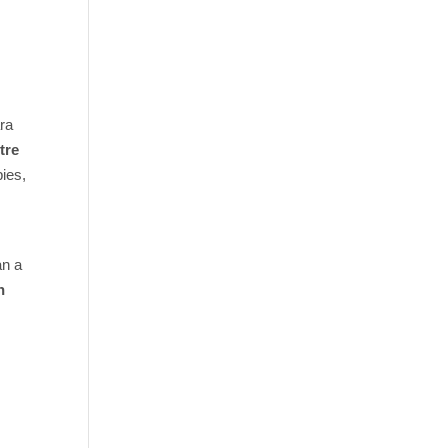
ra
tre
pies,
an a
n