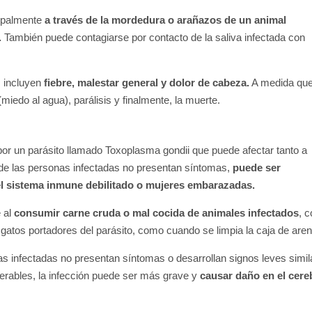
cipalmente
a través de la mordedura o arañazos de un animal
.
También puede contagiarse por contacto de la saliva infectada con
 incluyen
fiebre, malestar general y dolor de cabeza.
A medida qu
(miedo al agua), parálisis y finalmente, la muerte.
or un parásito llamado
Toxoplasma gondii
que puede afectar tanto a
e las personas infectadas no presentan síntomas,
puede ser
el sistema inmune debilitado o mujeres embarazadas.
 al
consumir carne cruda o mal cocida de animales infectados
, 
 gatos portadores del parásito, como cuando se limpia la caja de aren
as infectadas no presentan síntomas o desarrollan signos leves simil
nerables, la infección puede ser más grave y
causar daño en el cere