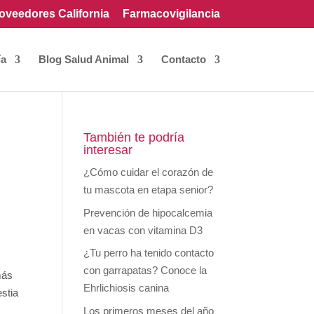
oveedores California
Farmacovigilancia
ía
Blog Salud Animal
Contacto
También te podría
interesar
¿Cómo cuidar el corazón de
tu mascota en etapa senior?
Prevención de hipocalcemia
en vacas con vitamina D3
¿Tu perro ha tenido contacto
con garrapatas? Conoce la
más
Ehrlichiosis canina
stia
Los primeros meses del año