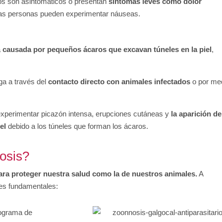
os son asintomáticos o presentan
síntomas leves como dolor
nas personas pueden experimentar náuseas.
a
causada por pequeños ácaros que excavan túneles en la piel
,
a a través del
contacto directo con animales infectados
o por me
xperimentar picazón intensa, erupciones cutáneas y
la aparición de
el
debido a los túneles que forman los ácaros.
osis?
ara proteger nuestra salud como la de nuestros animales.
A
es fundamentales:
rograma de