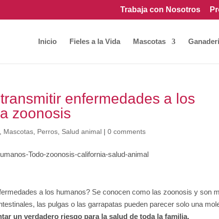
Trabaja con Nosotros
Pr
Inicio
Fieles a la Vida
Mascotas
Ganader
transmitir enfermedades a los
a zoonosis
,
Mascotas
,
Perros
,
Salud animal
|
0 comments
enfermedades a los humanos? Se conocen como las zoonosis y son 
testinales, las pulgas o las garrapatas pueden parecer solo una mole
ar un verdadero riesgo para la salud de toda la familia.