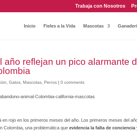
Trabaja con Nosotros
Pr
Inicio
Fieles a la Vida
Mascotas
Ganader
 año reflejan un pico alarmante 
olombia
ión
,
Gatos
,
Mascotas
,
Perros
|
0 comments
 en rojo en los primeros meses del año. Los primeros meses del añ
 en Colombia, una problemática que
evidencia la falta de conciencia 