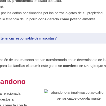
ocer su procedencia
o estado de salud.
dad.
e
por los daños ocasionados por los perros o gatos de su propiedad.
te la tenencia de un perro
considerado como potencialmente
 tenencia responsable de mascotas?
ntación de una mascota se han transformado en un determinante de la
ara las familias el asumir este gasto
se convierte en un lujo que 
bandono
ra relacionada
puestos a
a,
conecta con la