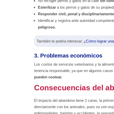
No recoger perros y gatos en la calle
sin con
Esterilizar
a los perros y gatos de su propie
Responder civil, penal y disciplinariament
Identificar y registra ante autoridad competen
peligroso.
También te podría interesar:
¿Cómo lograr una
3. Problemas económicos
Los costos de servicios veterinarios y la alime
tenencia responsable, ya que en algunos casos p
pueden costear.
Consecuencias del a
El impacto del abandono tiene 2 caras, la prime
directamente con los animales, pues se ven ex
enfermedades, hambre y accidentes, la segund