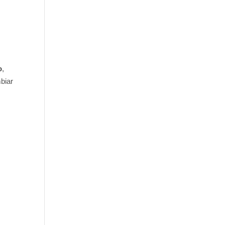
o
,
biar