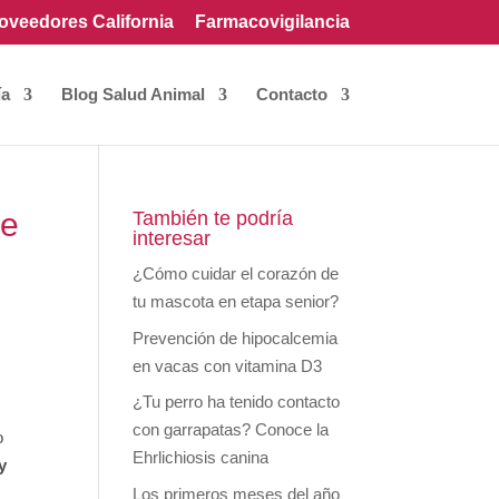
oveedores California
Farmacovigilancia
ía
Blog Salud Animal
Contacto
de
También te podría
interesar
¿Cómo cuidar el corazón de
tu mascota en etapa senior?
Prevención de hipocalcemia
en vacas con vitamina D3
¿Tu perro ha tenido contacto
con garrapatas? Conoce la
o
Ehrlichiosis canina
y
Los primeros meses del año