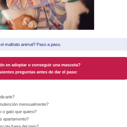
l maltrato animal? Paso a paso.
do en adoptar o conseguir una mascota?
guientes preguntas antes de dar el paso:
dicarle?
manutención mensualmente?
o o gato que quiero?
 o apartamento?
scota fuera del país?