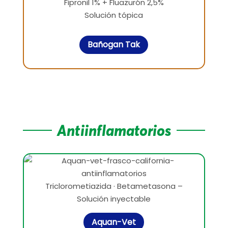
Fipronil 1% + Fluazurón 2,5%
Solución tópica
Bañogan Tak
Antiinflamatorios
Triclorometiazida · Betametasona –
Solución inyectable
Aquan-Vet