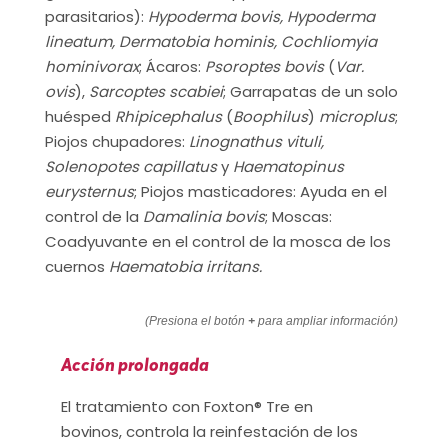
parasitarios):
Hypoderma bovis, Hypoderma
lineatum, Dermatobia hominis, Cochliomyia
hominivorax
; Ácaros:
Psoroptes bovis
(
Var.
ovis
),
Sarcoptes scabiei
; Garrapatas de un solo
huésped
Rhipicephalus
(
Boophilus
)
microplus
;
Piojos chupadores:
Linognathus vituli,
Solenopotes capillatus
y
Haematopinus
eurysternus
; Piojos masticadores: Ayuda en el
control de la
Damalinia bovis
; Moscas:
Coadyuvante en el control de la mosca de los
cuernos
Haematobia irritans.
(Presiona el botón
+
para ampliar información)
Acción prolongada
El tratamiento con Foxton® Tre en
bovinos, controla la reinfestación de los