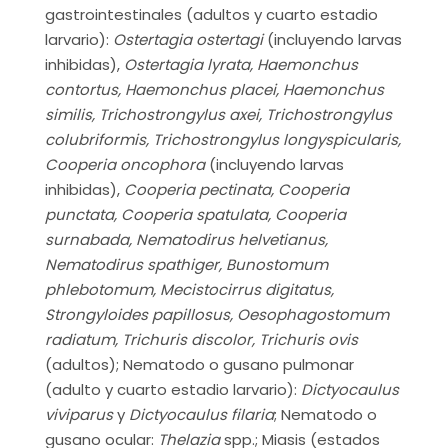
gastrointestinales (adultos y cuarto estadio
larvario):
Ostertagia ostertagi
(incluyendo larvas
inhibidas),
Ostertagia lyrata, Haemonchus
contortus, Haemonchus placei, Haemonchus
similis, Trichostrongylus axei, Trichostrongylus
colubriformis, Trichostrongylus longyspicularis,
Cooperia oncophora
(incluyendo larvas
inhibidas),
Cooperia pectinata, Cooperia
punctata, Cooperia spatulata, Cooperia
surnabada, Nematodirus helvetianus,
Nematodirus spathiger, Bunostomum
phlebotomum, Mecistocirrus digitatus,
Strongyloides papillosus, Oesophagostomum
radiatum, Trichuris discolor, Trichuris ovis
(adultos); Nematodo o gusano pulmonar
(adulto y cuarto estadio larvario):
Dictyocaulus
viviparus
y
Dictyocaulus filaria
; Nematodo o
gusano ocular:
Thelazia
spp.; Miasis (estados