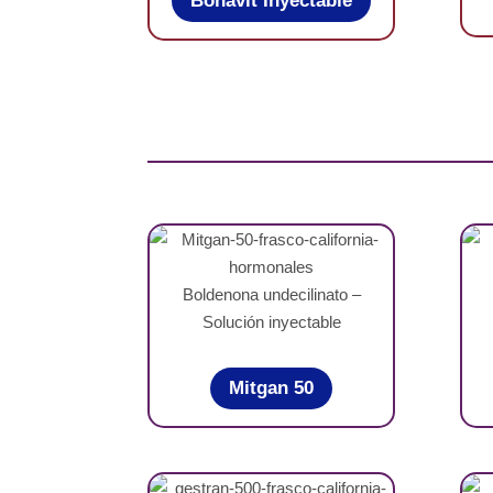
Bonavit Inyectable
Boldenona undecilinato –
Solución inyectable
Mitgan 50