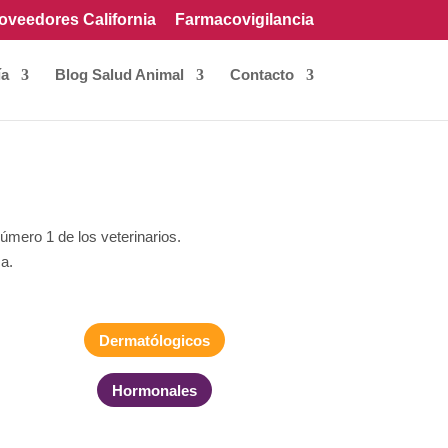
oveedores California
Farmacovigilancia
ía
Blog Salud Animal
Contacto
úmero 1 de los veterinarios.
ca.
Dermatólogicos
Hormonales