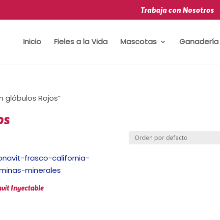
Trabaja con Nosotros
Inicio
Fieles a la Vida
Mascotas
Ganadería
n glóbulos Rojos”
os
vit Inyectable